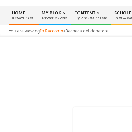
HOME
MY BLOG
CONTENT
SCUOLE
It starts here!
Articles & Posts
Explore The Theme
Bells & Wh
Menu
di
You are viewing
Io Racconto
>
Bacheca del donatore
navigazione
primaria