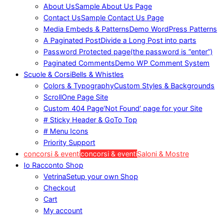
About Us
Sample About Us Page
Contact Us
Sample Contact Us Page
Media Embeds & Patterns
Demo WordPress Patterns
A Paginated Post
Divide a Long Post into parts
Password Protected page
(the password is “enter”)
Paginated Comments
Demo WP Comment System
Scuole & Corsi
Bells & Whistles
Colors & Typography
Custom Styles & Backgrounds
Scroll
One Page Site
Custom 404 Page
‘Not Found’ page for your Site
# Sticky Header & GoTo Top
# Menu Icons
Priority Support
concorsi & eventi
concorsi & eventi
Saloni & Mostre
Io Racconto Shop
Vetrina
Setup your own Shop
Checkout
Cart
My account