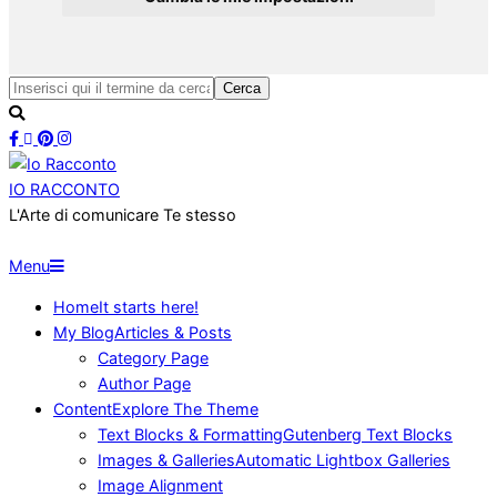
Vai
Cerca
al
contenuto
IO RACCONTO
L'Arte di comunicare Te stesso
Menu
Menu
di
Home
It starts here!
navigazione
My Blog
Articles & Posts
primaria
Category Page
Author Page
Content
Explore The Theme
Text Blocks & Formatting
Gutenberg Text Blocks
Images & Galleries
Automatic Lightbox Galleries
Image Alignment